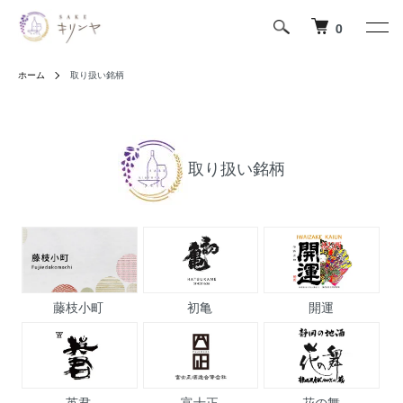
0
ホーム
取り扱い銘柄
取り扱い銘柄
藤枝小町
初亀
開運
英君
富士正
花の舞