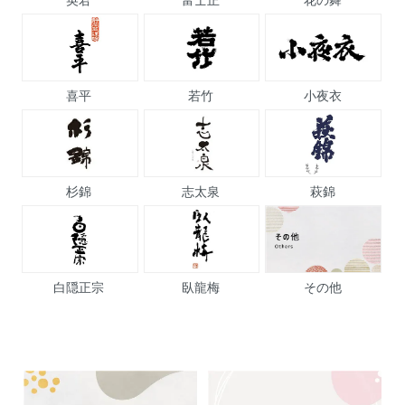
喜平
若竹
小夜衣
杉錦
志太泉
萩錦
白隠正宗
臥龍梅
その他